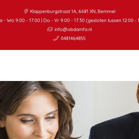
Klappenburgstraat 1A, 6681 XN, Bemmel
 - Wo 9:00 - 17:00 | Do - Vr 9:00 - 17:30 (gesloten tussen 12:00 - 
info@obdamfa.nl
0481464855