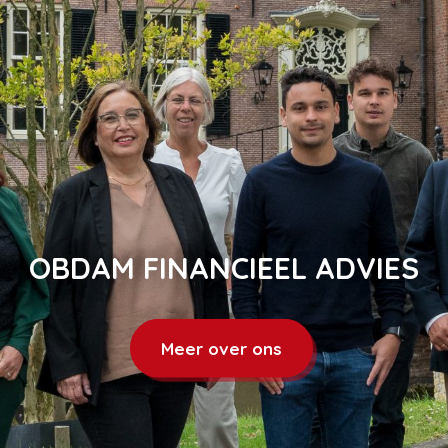
PENSIOEN
U wilt genieten, ook van uw oude dag. De
pensioenzekerheid is de laatste jaren een
stuk minder groot geworden. Welke
veranderingen zijn van invloed op uw
pensioen?
Meer informatie