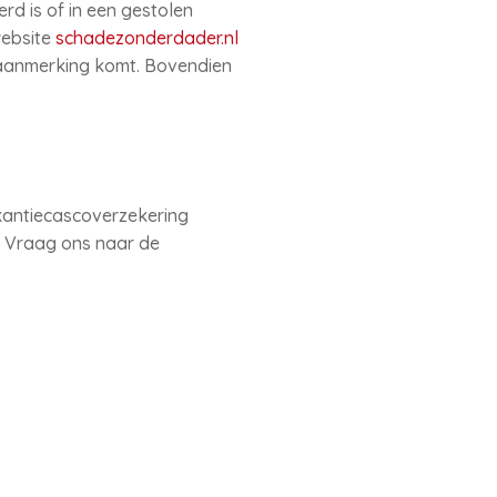
rd is of in een gestolen
website
schadezonderdader.nl
 aanmerking komt. Bovendien
kantiecascoverzekering
e. Vraag ons naar de