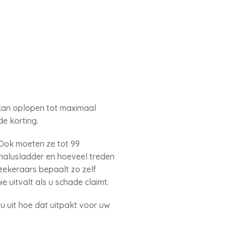
e kan oplopen tot maximaal
de korting.
 Ook moeten ze tot 99
/malusladder en hoeveel treden
rzekeraars bepaalt zo zelf
e uitvalt als u schade claimt.
 uit hoe dat uitpakt voor uw