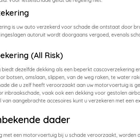
d. Voor letselschade geldt de regeling niet.
zekering
ing is uw auto verzekerd voor schade die ontstaat door bra
 ingeslagen autoruit wordt doorgaans vergoed, evenals sch
ekering (All Risk)
g biedt dezelfde dekking als een beperkt cascoverzekering 
r botsen, omslaan, slippen, van de weg raken, te water rak
ade die u zelf heeft veroorzaakt aan uw motorvoertuig is ge
oor inbraakschade, vaak ook een dekking voor gestolen airb
al van aangebrachte accesoires kunt u verzekeren met een e
nbekende dader
ng met een motorvoertuig bij u schade veroorzaakt, worden