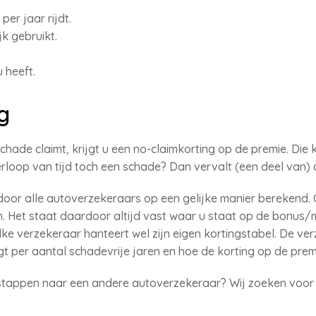
per jaar rijdt.
jk gebruikt.
 heeft.
g
schade claimt, krijgt u een no-claimkorting op de premie. Di
erloop van tijd toch een schade? Dan vervalt (een deel van) 
door alle autoverzekeraars op een gelijke manier berekend.
len. Het staat daardoor altijd vast waar u staat op de bonus
lke verzekeraar hanteert wel zijn eigen kortingstabel. De ve
gt per aantal schadevrije jaren en hoe de korting op de premi
stappen naar een andere autoverzekeraar? Wij zoeken voor u