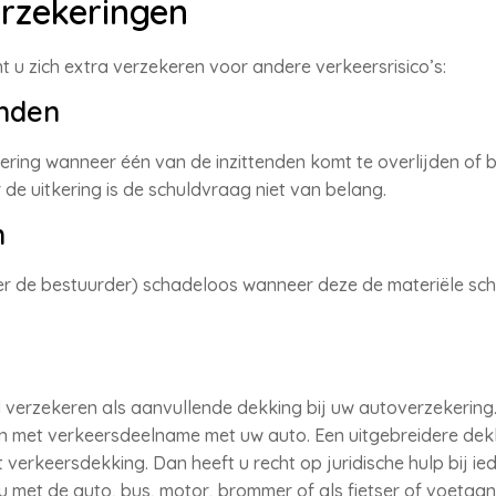
rzekeringen
 u zich extra verzekeren voor andere verkeersrisico’s:
enden
ring wanneer één van de inzittenden komt te overlijden of bl
de uitkering is de schuldvraag niet van belang.
n
der de bestuurder) schadeloos wanneer deze de materiële sc
verzekeren als aanvullende dekking bij uw autoverzekering. U
n met verkeersdeelname met uw auto. Een uitgebreidere dekk
verkeersdekking. Dan heeft u recht op juridische hulp bij ied
 met de auto, bus, motor, brommer of als fietser of voetga