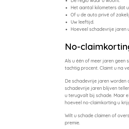
De regio waar u woont.
Het aantal kilometers dat u 
Of u de auto privé of zakeli
Uw leeftijd.
Hoeveel schadevrije jaren u
No-claimkortin
Als u één of meer jaren geen 
tachtig procent. Claimt u na v
De schadevrije jaren worden 
schadevrije jaren blijven tel
u terugvalt bij schade. Maar e
hoeveel no-claimkorting u krij
Wilt u schade claimen of over
premie.