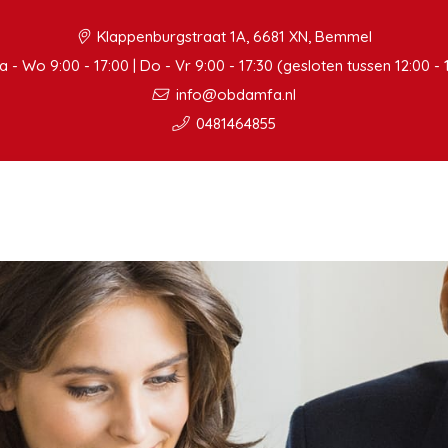
Klappenburgstraat 1A, 6681 XN, Bemmel
 - Wo 9:00 - 17:00 | Do - Vr 9:00 - 17:30 (gesloten tussen 12:00 - 
info@obdamfa.nl
0481464855