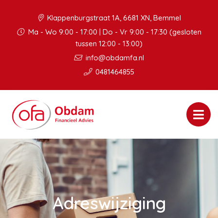
Klappenburgstraat 1A, 6681 XN, Bemmel
Ma - Wo 9:00 - 17:00 | Do - Vr 9:00 - 17:30 (gesloten
tussen 12:00 - 13:00)
info@obdamfa.nl
0481464855
Adreswijziging