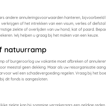
rs andere annuleringsvoorwaarden hanteren, bijvoorbeeld 
ig verkrijgen of het intrekken van een visum, verlies of diefst
stige ziekte of overlijden van uw hond, kat of paard. Bepa
zekeren. Wij helpen u graag bij het maken van een keuze.
of natuurramp
p of burgeroorlog uw vakantie moet afbreken of annuleren,
or meestal geen dekking. Maar als uw reisorganisatie aanges
aarvoor wel een schadevergoeding regelen. Vraag bij het bo
bij dit fonds is aangesloten.
ijke ziekte kan bij sommige verzekeraars een geldige reden z