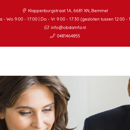
Klappenburgstraat 1A, 6681 XN, Bemmel
 - Wo 9:00 - 17:00 | Do - Vr 9:00 - 17:30 (gesloten tussen 12:00 - 
info@obdamfa.nl
0481464855