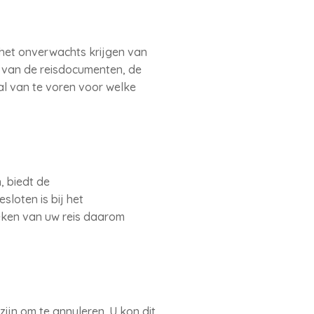
het onverwachts krijgen van
al van de reisdocumenten, de
al van te voren voor welke
 biedt de
loten is bij het
eken van uw reis daarom
ijn om te annuleren. U kon dit