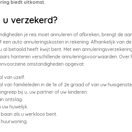
ring biedt uitkomst.
 u verzekerd?
digheden je reis moet annuleren of afbreken, brengt de aan
f een auto annuleringskosten in rekening. Afhankelijk van 
 al betaald heeft kwijt bent. Met een annuleringsverzekering
raars hanteren verschillende annuleringsvoorwaarden. Over
 onvoorziene omstandigheden opgevat:
l van uzelf.
al van familieleden in de 1e of 2e graad of van uw huisgenote
ngreep bij u, uw partner of uw kinderen.
n ontslag.
n uw huwelijk.
baan als u werkloos bent.
 huurwoning.