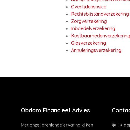
Overlijdensrisico
Rechtsbijstandverzekering
Zorgverzekering
Inboedelverzekering
Kostbaarhedenverzekerin
Glasverzekering
Annuleringsverzekering
Obdam Financieel Advies
Contac
Met onze jarenlange ervaring kijken
Klapp