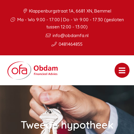
Klappenburgstraat 1A, 6681 XN, Bemmel
Ma - Wo 9:00 - 17:00 | Do - Vr 9:00 - 17:30 (gesloten
tussen 12:00 - 13:00)
info@obdamfa.nl
0481464855
Tweede hypotheek