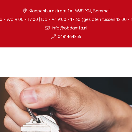
Klappenburgstraat 1A, 6681 XN, Bemmel
 - Wo 9:00 - 17:00 | Do - Vr 9:00 - 17:30 (gesloten tussen 12:00 - 
info@obdamfa.nl
0481464855