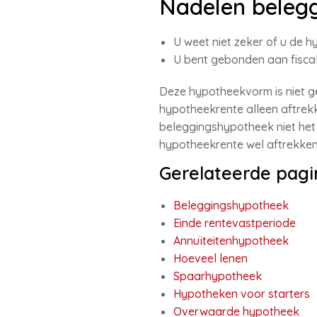
Nadelen beleg
U weet niet zeker of u de h
U bent gebonden aan fiscale
Deze hypotheekvorm is niet ge
hypotheekrente alleen aftrekke
beleggingshypotheek niet het 
hypotheekrente wel aftrekken
Gerelateerde pagi
Beleggingshypotheek
Einde rentevastperiode
Annuïteitenhypotheek
Hoeveel lenen
Spaarhypotheek
Hypotheken voor starters
Overwaarde hypotheek