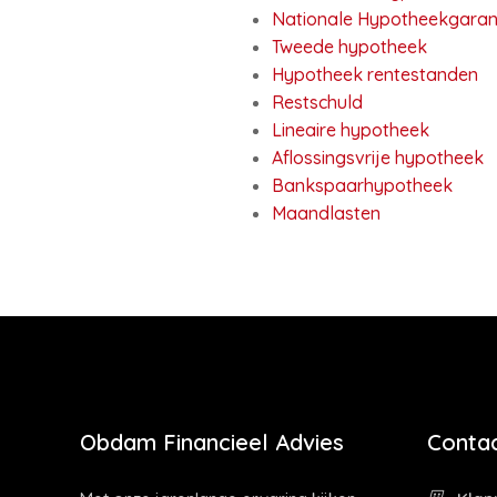
Nationale Hypotheekgaran
Tweede hypotheek
Hypotheek rentestanden
Restschuld
Lineaire hypotheek
Aflossingsvrije hypotheek
Bankspaarhypotheek
Maandlasten
Obdam Financieel Advies
Contac