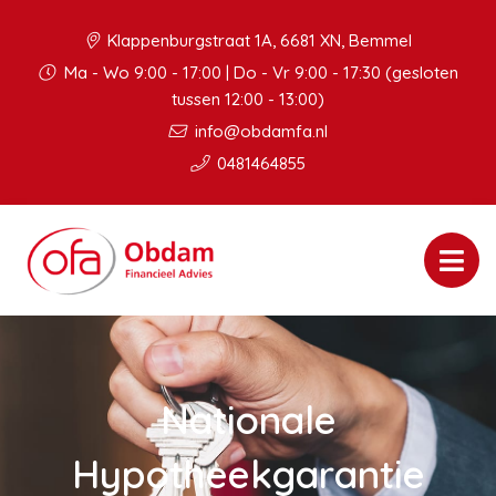
Klappenburgstraat 1A, 6681 XN, Bemmel
Ma - Wo 9:00 - 17:00 | Do - Vr 9:00 - 17:30 (gesloten
tussen 12:00 - 13:00)
info@obdamfa.nl
0481464855
Nationale
Hypotheekgarantie