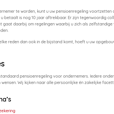
rnemer te worden, kunt u uw pensioenregeling voortzetten 
u betaalt is nog 10 jaar aftrekbaar. Er zijn tegenwoordig co
t gaat daarbij om regelingen waarbij u zich als zelfstandige vr
eden.
lke reden dan ook in de bijstand komt, hoeft u uw opgebouw
es
n standaard pensioenregeling voor ondernemers. Iedere onder
wensen. Wij kijken naar alle persoonlijke én zakelijke face
na’s
zekering