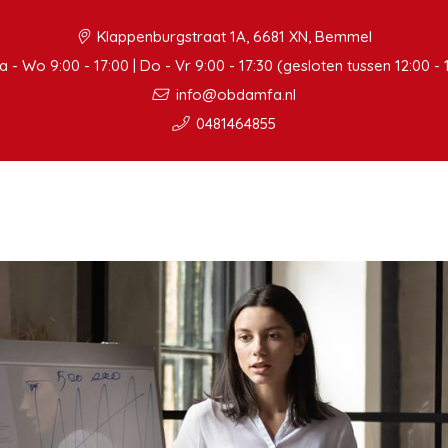
Klappenburgstraat 1A, 6681 XN, Bemmel
 - Wo 9:00 - 17:00 | Do - Vr 9:00 - 17:30 (gesloten tussen 12:00 - 
info@obdamfa.nl
0481464855