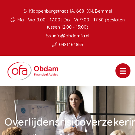
Klappenburgstraat 1A, 6681 XN, Bemmel
Ma - Wo 9:00 - 17:00 | Do - Vr 9:00 - 17:30 (gesloten
tussen 12:00 - 13:00)
info@obdamfa.nl
0481464855
Overlijdensrisicoverzekeri