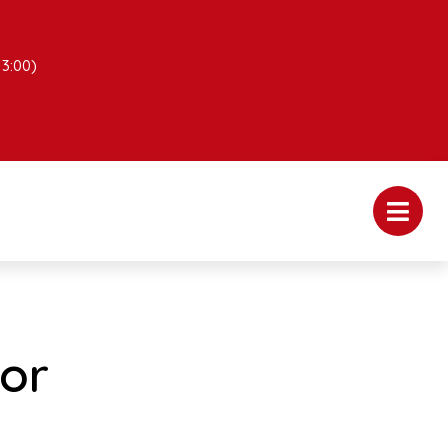
13:00)
or