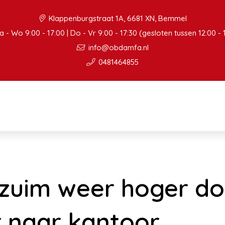
Klappenburgstraat 1A, 6681 XN, Bemmel
 - Wo 9:00 - 17:00 | Do - Vr 9:00 - 17:30 (gesloten tussen 12:00 - 
info@obdamfa.nl
0481464855
zuim weer hoger do
 naar kantoor