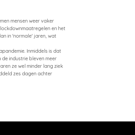
komen mensen weer vaker
e lockdownmaatregelen en het
n in 'normale' jaren, wat
apandemie. Inmiddels is dat
 de industrie bleven meer
aren ze wel minder lang ziek
iddeld zes dagen achter