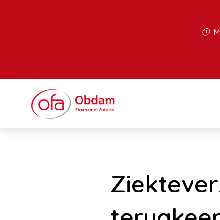
Ma
Ziektever
terugkeer