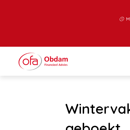
Ma
Winterva
geboekt