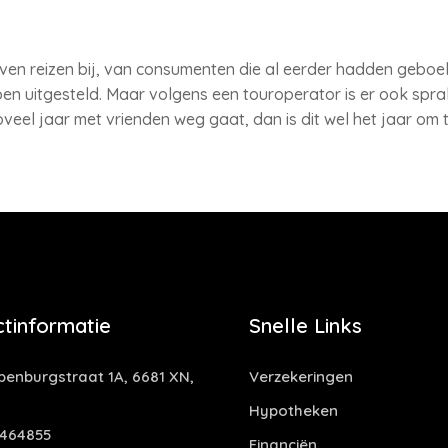
ven reizen bij, van consumenten die al eerder hadden geboe
uitgesteld. Maar volgens een touroperator is er ook sprak
zoveel jaar met vrienden weg gaat, dan is dit wel het jaar om 
tinformatie
Snelle Links
enburgstraat 1A, 6681 XN,
Verzekeringen
Hypotheken
464855
Financiën