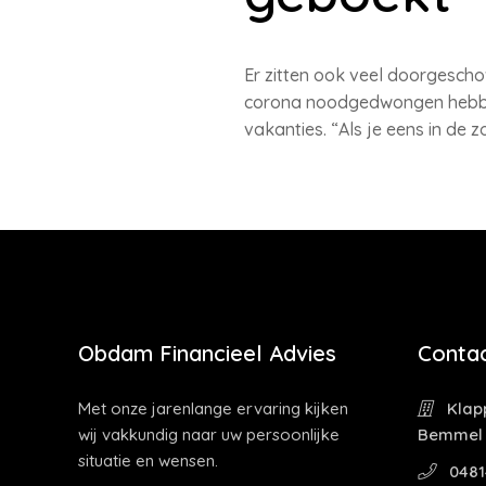
Er zitten ook veel doorgescho
corona noodgedwongen hebben 
vakanties. “Als je eens in de 
Obdam Financieel Advies
Contac
Met onze jarenlange ervaring kijken
Klapp
wij vakkundig naar uw persoonlijke
Bemmel
situatie en wensen.
0481