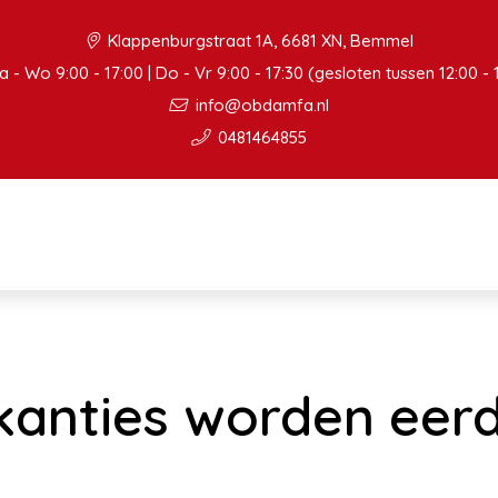
Klappenburgstraat 1A, 6681 XN, Bemmel
 - Wo 9:00 - 17:00 | Do - Vr 9:00 - 17:30 (gesloten tussen 12:00 - 
info@obdamfa.nl
0481464855
kanties worden eer