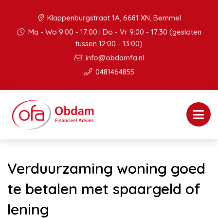
Klappenburgstraat 1A, 6681 XN, Bemmel
Ma - Wo 9:00 - 17:00 | Do - Vr 9:00 - 17:30 (gesloten
tussen 12:00 - 13:00)
info@obdamfa.nl
0481464855
Verduurzaming woning goed
te betalen met spaargeld of
lening