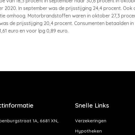
oe van 18,3 procent in september naar 30,6 procent in oktober.
r 2020. In september was de prijsstijging 24,4 procent. Ook 
flatie omhoog. Motorbrandstoffen waren in oktober 27,3 proce
 was de prijsstijging 20,4 procent. Consumenten betaalden i
1,61 euro en voor lpg 0,89 euro.
tinformatie
Snelle Links
enburgstraat 1A, 6681 XN,
Verzekeringen
Hypotheken