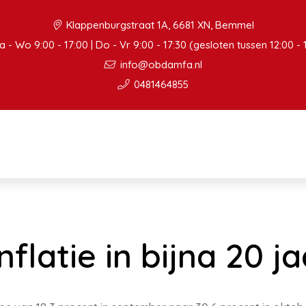
Klappenburgstraat 1A, 6681 XN, Bemmel
 - Wo 9:00 - 17:00 | Do - Vr 9:00 - 17:30 (gesloten tussen 12:00 - 
info@obdamfa.nl
0481464855
nflatie in bijna 20 ja