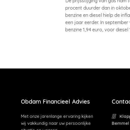
De prijsstijging van gas nam t
procent duurder dan in oktobe
benzine en diesel hielp de in
een jaar eerder. In september
benzine 1,94 euro, voor diesel 
Obdam Financieel Advies
Contac
Met onze jarenlange ervaring kijken
Klapp
wij vakkundig naar uw persoonlijke
Bemmel