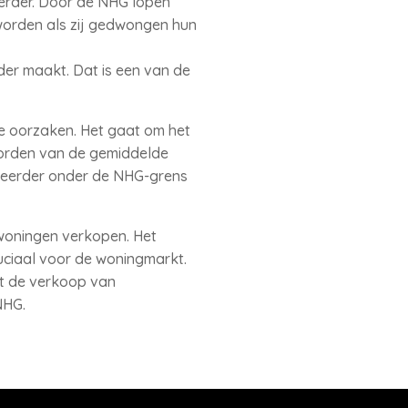
erder. Door de NHG lopen
 worden als zij gedwongen hun
der maakt. Dat is een van de
e oorzaken. Het gaat om het
worden van de gemiddelde
 eerder onder de NHG-grens
woningen verkopen. Het
uciaal voor de woningmarkt.
gt de verkoop van
NHG.