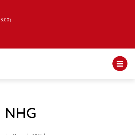
13:00)
t NHG