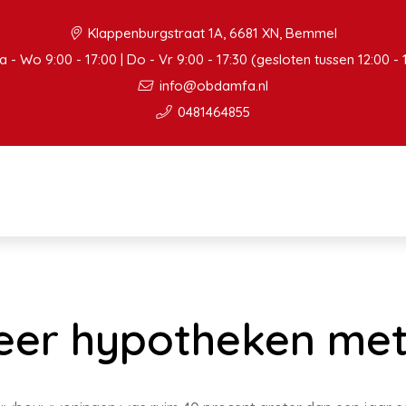
Klappenburgstraat 1A, 6681 XN, Bemmel
 - Wo 9:00 - 17:00 | Do - Vr 9:00 - 17:30 (gesloten tussen 12:00 - 
info@obdamfa.nl
0481464855
eer hypotheken me