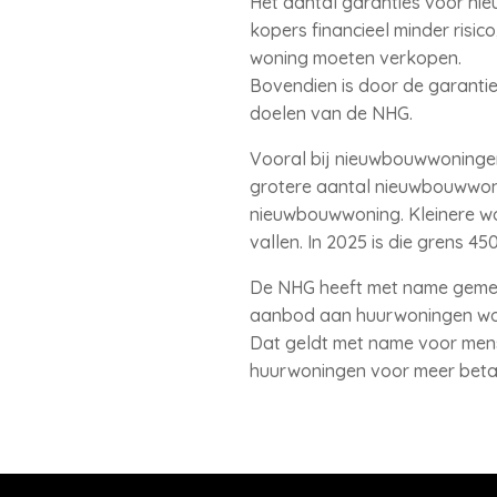
Het aantal garanties voor ni
kopers financieel minder risi
woning moeten verkopen.
Bovendien is door de garanti
doelen van de NHG.
Vooral bij nieuwbouwwoningen
grotere aantal nieuwbouwwoni
nieuwbouwwoning. Kleinere wo
vallen. In 2025 is die grens 45
De NHG heeft met name gemen
aanbod aan huurwoningen word
Dat geldt met name voor mens
huurwoningen voor meer betaa