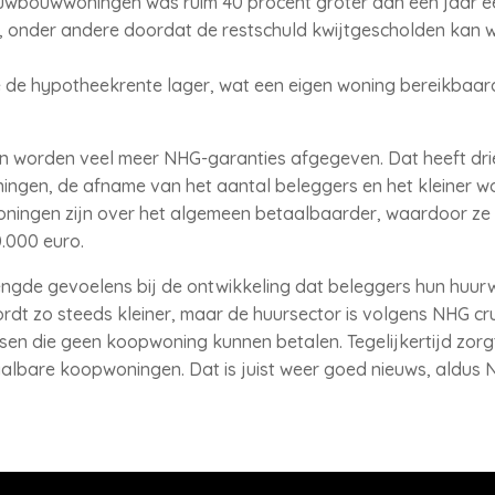
euwbouwwoningen was ruim 40 procent groter dan een jaar e
co, onder andere doordat de restschuld kwijtgescholden kan
e de hypotheekrente lager, wat een eigen woning bereikbaar
 worden veel meer NHG-garanties afgegeven. Dat heeft dri
ngen, de afname van het aantal beleggers en het kleiner 
ningen zijn over het algemeen betaalbaarder, waardoor ze
0.000 euro.
gde gevoelens bij de ontwikkeling dat beleggers hun huur
t zo steeds kleiner, maar de huursector is volgens NHG cr
en die geen koopwoning kunnen betalen. Tegelijkertijd zor
lbare koopwoningen. Dat is juist weer goed nieuws, aldus 