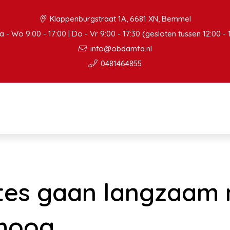
Klappenburgstraat 1A, 6681 XN, Bemmel
 - Wo 9:00 - 17:00 | Do - Vr 9:00 - 17:30 (gesloten tussen 12:00 - 
info@obdamfa.nl
0481464855
tes gaan langzaam
hoog