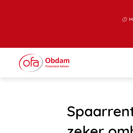
Ma
Spaarren
zeker om