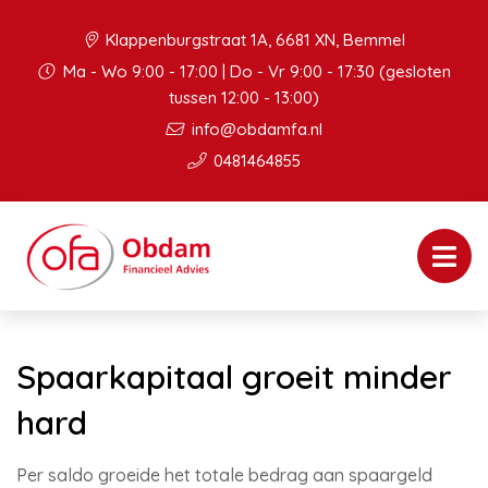
Klappenburgstraat 1A, 6681 XN, Bemmel
Ma - Wo 9:00 - 17:00 | Do - Vr 9:00 - 17:30 (gesloten
tussen 12:00 - 13:00)
info@obdamfa.nl
0481464855
Spaarkapitaal groeit minder
hard
Per saldo groeide het totale bedrag aan spaargeld