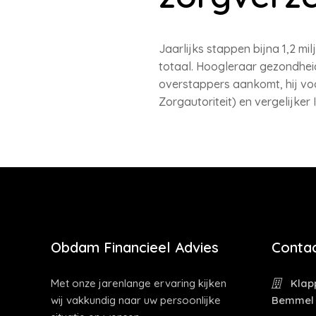
Jaarlijks stappen bijna 1,2 m
totaal. Hoogleraar gezondhei
overstappers aankomt, hij vo
Zorgautoriteit) en vergelijke
Obdam Financieel Advies
Contac
Met onze jarenlange ervaring kijken
Klapp
wij vakkundig naar uw persoonlijke
Bemmel