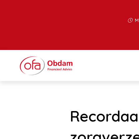
Ma
Recordaa
zorgverz