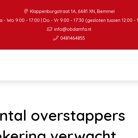
Klappenburgstraat 1A, 6681 XN, Bemmel
 - Wo 9:00 - 17:00 | Do - Vr 9:00 - 17:30 (gesloten tussen 12:00 - 
info@obdamfa.nl
0481464855
ntal overstappers
ekering verwacht