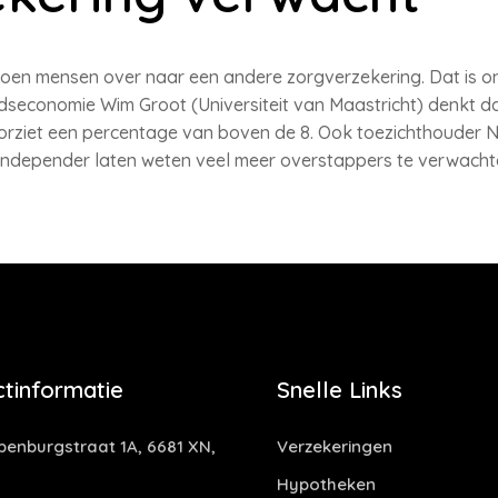
iljoen mensen over naar een andere zorgverzekering. Dat is 
dseconomie Wim Groot (Universiteit van Maastricht) denkt da
orziet een percentage van boven de 8. Ook toezichthouder
r Independer laten weten veel meer overstappers te verwachte
tinformatie
Snelle Links
enburgstraat 1A, 6681 XN,
Verzekeringen
Hypotheken