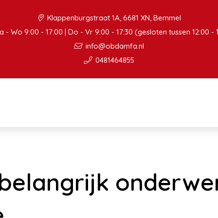
Klappenburgstraat 1A, 6681 XN, Bemmel
 - Wo 9:00 - 17:00 | Do - Vr 9:00 - 17:30 (gesloten tussen 12:00 - 
info@obdamfa.nl
0481464855
belangrijk onderwer
e