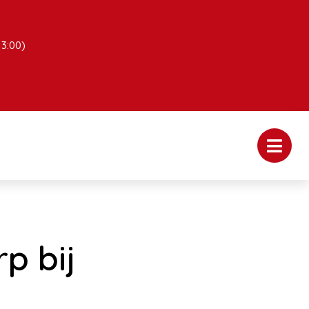
13:00)
p bij