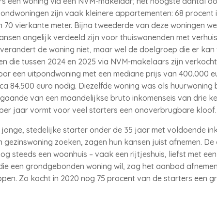
ers een woning via een NVM-makelaar; het hoogste aantal o
tpondwoningen zijn vaak kleinere appartementen: 68 procent 
n 70 vierkante meter. Bijna tweederde van deze woningen we
ansen ongelijk verdeeld zijn voor thuiswonenden met verhu
erandert de woning niet, maar wel de doelgroep die er kan w
en die tussen 2024 en 2025 via NVM-makelaars zijn verkoch
r een uitpondwoning met een mediane prijs van 400.000 euro 
rca 84.500 euro nodig. Diezelfde woning was als huurwoning
tgaande van een maandelijkse bruto inkomenseis van drie k
 per jaar vormt voor veel starters een onoverbrugbare kloof
e jonge, stedelijke starter onder de 35 jaar met voldoende i
en gezinswoning zoeken, zagen hun kansen juist afnemen. De 
og steeds een woonhuis – vaak een rijtjeshuis, liefst met ee
n’ die een grondgebonden woning wil, zag het aanbod afneme
ppen. Zo kocht in 2020 nog 75 procent van de starters een 