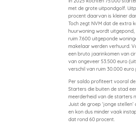
In 2025 kochten 75.000 start
met de grote uitpondgolf. Ui
procent daarvan is kleiner da
Toch zegt NVM dat de extra k
huurwoning wordt uitgepond, v
ruim 7.600 uitgeponde woning
makelaar werden verhuurd. Voo
een bruto jaarinkomen van ci
van ongeveer 53.500 euro (ui
verschil van ruim 30.000 euro
Per saldo profiteert vooral d
Starters die buiten de stad e
meerderheid van de starters n
Juist de groep ‘jonge stelle
en kon dus minder vaak insta
dat rond 60 procent.