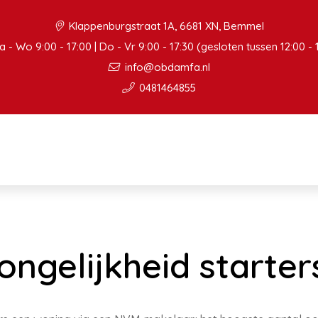
Klappenburgstraat 1A, 6681 XN, Bemmel
 - Wo 9:00 - 17:00 | Do - Vr 9:00 - 17:30 (gesloten tussen 12:00 - 
info@obdamfa.nl
0481464855
ongelijkheid starter