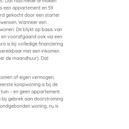
oit. Dat had mede te maken
is een appartement en 59
rd gekocht door een starter.
iswensen. Wanneer een
onen. Dit blijkt op basis van
t en voorafgaand ook via een
is bij volledige financiering
 bereikbaar met een inkomen
eer de maandhuur). Dat
.
nkomen of eigen vermogen.
eerste koopwoning is bij de
n tuin – en geen appartement.
n bij gebrek aan doorstroming
grondgebonden woning, nu is