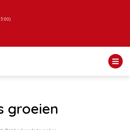
13:00)
s groeien