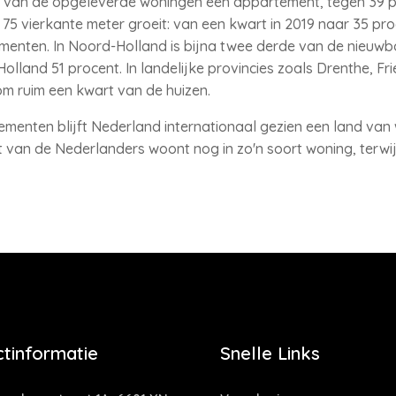
t van de opgeleverde woningen een appartement, tegen 39 pr
5 vierkante meter groeit: van een kwart in 2019 naar 35 proc
nten. In Noord-Holland is bijna twee derde van de nieuwb
olland 51 procent. In landelijke provincies zoals Drenthe, Fri
om ruim een kwart van de huizen.
menten blijft Nederland internationaal gezien een land van
t van de Nederlanders woont nog in zo'n soort woning, terwij
tinformatie
Snelle Links