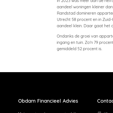
In 2023 was meer dan de helf
aandeel woningen kleiner dan 7
Randstad domineren apparteme
Utrecht 58 procent en in Zuid-H
aandeel klein. Daar gaat het 
Ondanks de groei van apparte
ingang en tuin. Zo'n 79 procen
gemiddeld 52 procent is.
Obdam Financieel Advies
Contac