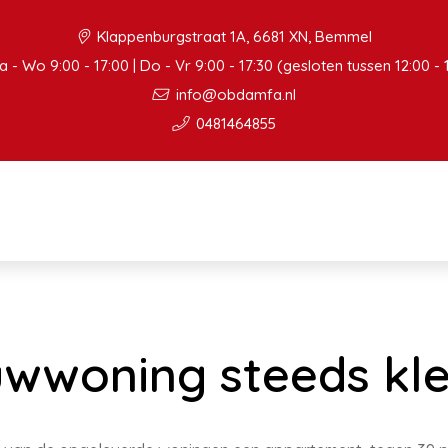
Klappenburgstraat 1A, 6681 XN, Bemmel
 - Wo 9:00 - 17:00 | Do - Vr 9:00 - 17:30 (gesloten tussen 12:00 - 
info@obdamfa.nl
0481464855
wwoning steeds kle