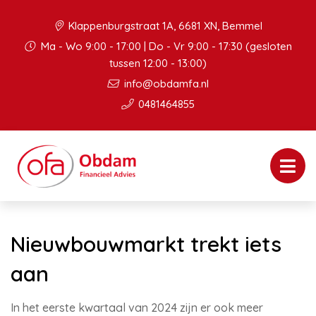
Klappenburgstraat 1A, 6681 XN, Bemmel
Ma - Wo 9:00 - 17:00 | Do - Vr 9:00 - 17:30 (gesloten
tussen 12:00 - 13:00)
info@obdamfa.nl
0481464855
Nieuwbouwmarkt trekt iets
aan
In het eerste kwartaal van 2024 zijn er ook meer