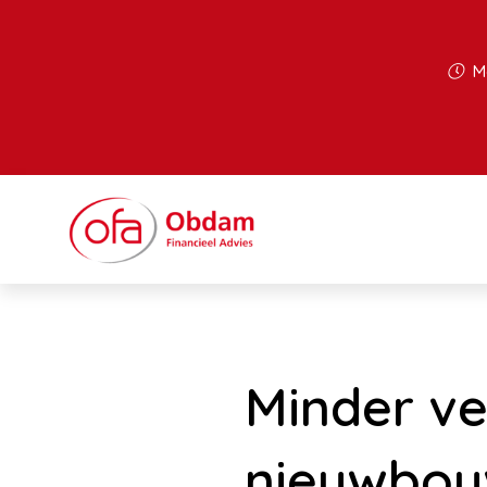
Ma
Minder v
nieuwbou