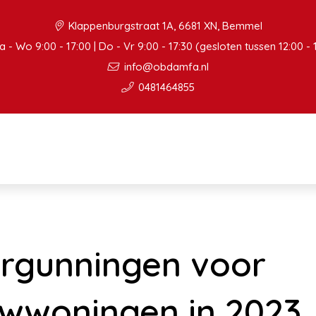
Klappenburgstraat 1A, 6681 XN, Bemmel
 - Wo 9:00 - 17:00 | Do - Vr 9:00 - 17:30 (gesloten tussen 12:00 - 
info@obdamfa.nl
0481464855
ergunningen voor
wwoningen in 2023