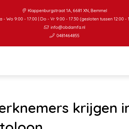
Klappenburgstraat 1A, 6681 XN, Bemmel
 - Wo 9:00 - 17:00 | Do - Vr 9:00 - 17:30 (gesloten tussen 12:00 - 
info@obdamfa.nl
0481464855
rknemers krijgen i
toloon