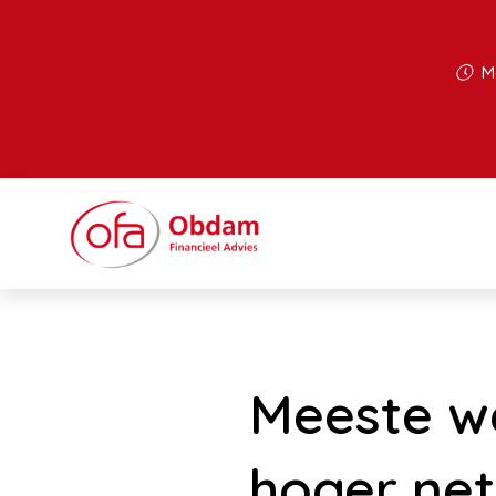
Ma
Meeste we
hoger net