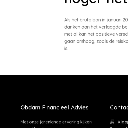
Als het brutoloon in januari 20
danken aan het verlaagde bela
met al kan het positieve vers
gaan omhoog, zoals de reiskos
is.
Obdam Financieel Advies
Contac
Met onze jarenlange ervaring kijken
Klapp