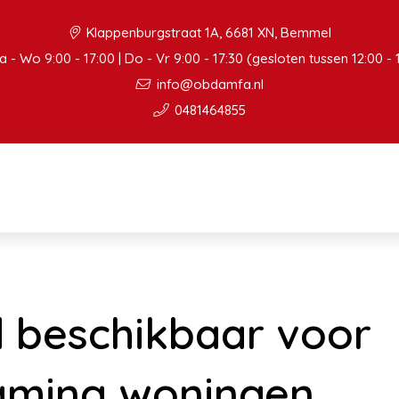
Klappenburgstraat 1A, 6681 XN, Bemmel
 - Wo 9:00 - 17:00 | Do - Vr 9:00 - 17:30 (gesloten tussen 12:00 - 
info@obdamfa.nl
0481464855
 beschikbaar voor
aming woningen