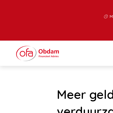
Ma
Meer geld
verduurz