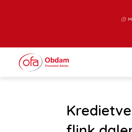
Ma
Kredietve
flink dal