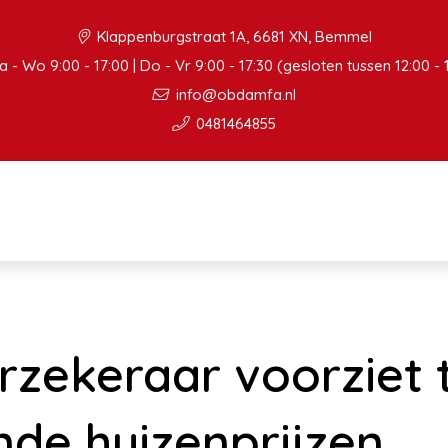
Klappenburgstraat 1A, 6681 XN, Bemmel
 - Wo 9:00 - 17:00 | Do - Vr 9:00 - 17:30 (gesloten tussen 12:00 - 
info@obdamfa.nl
0481464855
rzekeraar voorziet 
ende huizenprijzen