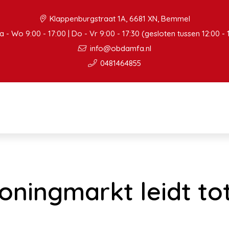
Klappenburgstraat 1A, 6681 XN, Bemmel
 - Wo 9:00 - 17:00 | Do - Vr 9:00 - 17:30 (gesloten tussen 12:00 - 
info@obdamfa.nl
0481464855
ningmarkt leidt to
n