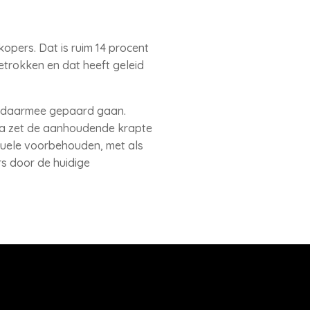
opers. Dat is ruim 14 procent
etrokken en dat heeft geleid
e daarmee gepaard gaan.
ea zet de aanhoudende krapte
tuele voorbehouden, met als
rs door de huidige