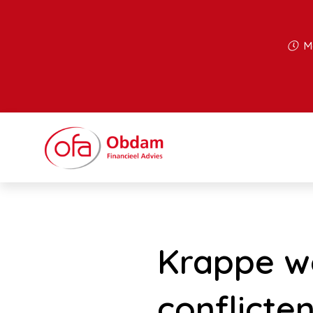
Ma
Krappe wo
conflicte