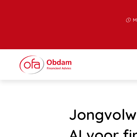
Ma
Jongvolw
AI voor fi