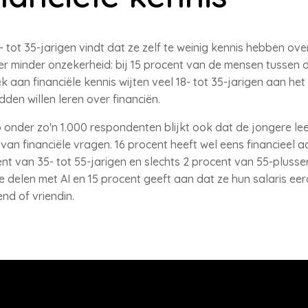
tot 35-jarigen vindt dat ze zelf te weinig kennis hebben over
er minder onzekerheid: bij 15 procent van de mensen tussen d
 aan financiële kennis wijten veel 18- tot 35-jarigen aan het
den willen leren over financiën.
 onder zo'n 1.000 respondenten blijkt ook dat de jongere lee
an financiële vragen. 16 procent heeft wel eens financieel a
t van 35- tot 55-jarigen en slechts 2 procent van 55-plusser
 delen met AI en 15 procent geeft aan dat ze hun salaris ee
nd of vriendin.