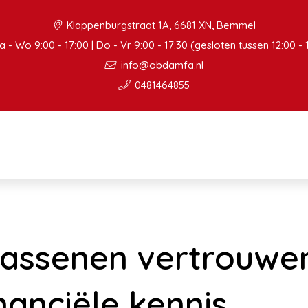
Klappenburgstraat 1A, 6681 XN, Bemmel
 - Wo 9:00 - 17:00 | Do - Vr 9:00 - 17:30 (gesloten tussen 12:00 - 
info@obdamfa.nl
0481464855
assenen vertrouwe
nanciële kennis