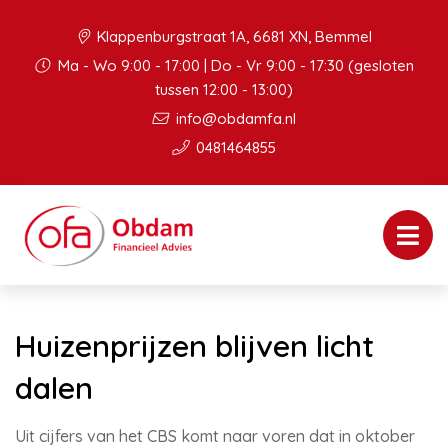
Klappenburgstraat 1A, 6681 XN, Bemmel
Ma - Wo 9:00 - 17:00 | Do - Vr 9:00 - 17:30 (gesloten
tussen 12:00 - 13:00)
info@obdamfa.nl
0481464855
Huizenprijzen blijven licht
dalen
Uit cijfers van het CBS komt naar voren dat in oktober