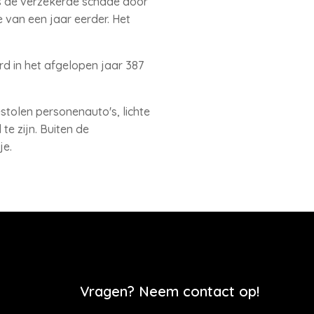
as de verzekerde schade door
e van een jaar eerder. Het
rd in het afgelopen jaar 387
tolen personenauto's, lichte
e zijn. Buiten de
je.
Vragen? Neem contact op!