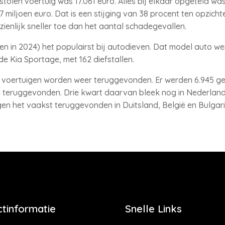
olen voertuig was 17.061 euro. Alles bij elkaar opgeteld w
7 miljoen euro. Dat is een stijging van 38 procent ten opzicht
enlijk sneller toe dan het aantal schadegevallen.
n in 2024) het populairst bij autodieven. Dat model auto we
e Kia Sportage, met 162 diefstallen.
voertuigen worden weer teruggevonden. Er werden 6.945 ges
n teruggevonden. Drie kwart daarvan bleek nog in Nederland t
n het vaakst teruggevonden in Duitsland, België en Bulgari
tinformatie
Snelle Links