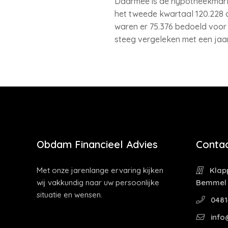
Daarmee is de hypotheekmarkt
het tweede kwartaal 120.228 a
waren er 75.376 bedoeld voo
steeg vergeleken met een jaar
Obdam Financieel Advies
Contac
Met onze jarenlange ervaring kijken
Klapp
wij vakkundig naar uw persoonlijke
Bemmel
situatie en wensen.
0481
info