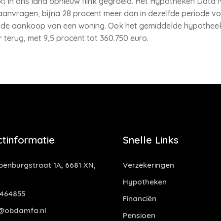
 in ons land opnieuw flink gegroeid. Het Hypotheken Data N
anvragen, bijna 28 procent meer dan in dezelfde periode vo
r de aankoop van een woning. Ook het gemiddelde hypothe
 terug, met 9,5 procent tot 360.750 euro.
tinformatie
Snelle Links
enburgstraat 1A, 6681 XN,
Verzekeringen
Hypotheken
464855
Financiën
@obdamfa.nl
Pensioen