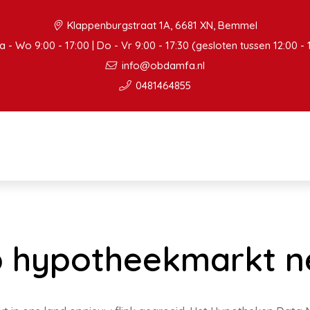
Klappenburgstraat 1A, 6681 XN, Bemmel
 - Wo 9:00 - 17:00 | Do - Vr 9:00 - 17:30 (gesloten tussen 12:00 - 
info@obdamfa.nl
0481464855
p hypotheekmarkt n