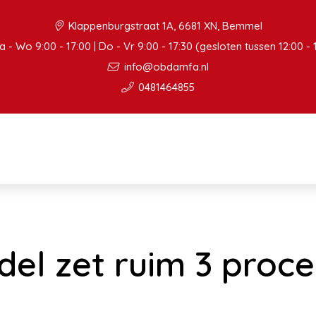
Klappenburgstraat 1A, 6681 XN, Bemmel
 - Wo 9:00 - 17:00 | Do - Vr 9:00 - 17:30 (gesloten tussen 12:00 - 
info@obdamfa.nl
0481464855
del zet ruim 3 proc