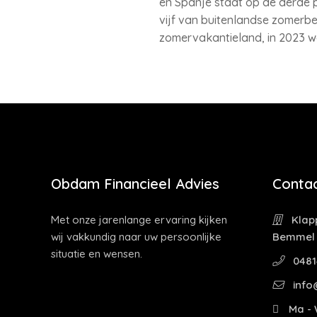
en Spanje staat op de derde pl
vijf van buitenlandse zomerbe
zomervakantieland, in 2023 w
Obdam Financieel Advies
Contac
Met onze jarenlange ervaring kijken
Klapp
wij vakkundig naar uw persoonlijke
Bemmel
situatie en wensen.
0481
info
Ma - W