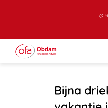
Ma
Bijna dri
vakantie 