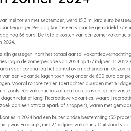
 van mei tot en met september, werd 15,3 miljard euro bestee
akantieganger. Per dag kostte een vakantie gemiddeld 77 euro
 dag nog 66 euro. De totale kosten van een zomervakantie s
n 2024.
 zijn gestegen, nam het totaal aantal vakantieovernachting
ies lag in de zomerperiode van 2024 op 177 miljoen. In 2022 
de jaren voor corona lag het aantal overnachtingen in de zom
n van een vakantie lagen toen nog onder de 600 euro per p
agen. Vooral rondreizen en toertochten duurden met 16 dag
men, zoals een vakantiehuis of een toercaravan op een vaste
dagen relatief lang. Recreatieve vakanties, waarbij recreati
zoek aan een attractiepark of shoppen), waren met gemiddeld
kanties in 2024 had een buitenlandse bestemming (55 procen
ng was Frankrijk, met 2,1 miljoen vakanties. Duitsland volgd