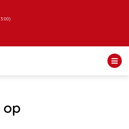
13:00)
 op