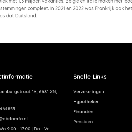
ek met 1,3 miljoen vakanties. België en Italië maken met iede
stemmingen compleet. In 2021 en 2022 was Frankrijk ook het
as dat Duitsland.
tinformatie
Snelle Links
enburgstraat 1A, 6681 XN,
Verzekeringen
Hypotheken
464855
Financiën
@obdamfa.nl
Pensioen
o 9:00 - 17:00 | Do - Vr