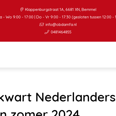
Klappenburgstraat 1A, 6681 XN, Bemmel
 - Wo 9:00 - 17:00 | Do - Vr 9:00 - 17:30 (gesloten tussen 12:00 - 
info@obdamfa.nl
0481464855
ekwart Nederlanders
in zomer 2024