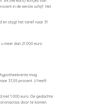
t 69.398 euro) lichtjes van
ocent in de eerste schijf. Het
en stijgt het tarief naar 31
s u meer dan 21.000 euro
e hypotheekrente mag
aar 37,05 procent. U heeft
gd met 1.000 euro. De gedachte
coronacrisis door te komen.