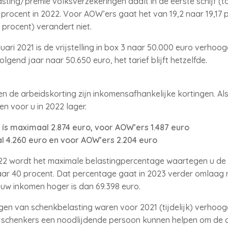
ting/premie volksverzekeringen daalt in de eerste schijf (to
7 procent in 2022. Voor AOW’ers gaat het van 19,2 naar 19,17 pr
5 procent) verandert niet.
ari 2021 is de vrijstelling in box 3 naar 50.000 euro verhoogd 
volgend jaar naar 50.650 euro, het tarief blijft hetzelfde.
n de arbeidskorting zijn inkomensafhankelijke kortingen. Al
n voor u in 2022 lager.
ís maximaal 2.874 euro, voor AOW’ers 1.487 euro
l 4.260 euro en voor AOW’ers 2.204 euro
2022 wordt het maximale belastingpercentage waartegen u d
ar 40 procent. Dat percentage gaat in 2023 verder omlaag n
 uw inkomen hoger is dan 69.398 euro.
ingen van schenkbelasting waren voor 2021 (tijdelijk) verhoo
re schenkers een noodlijdende persoon kunnen helpen om de 