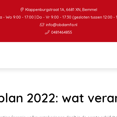
Klappenburgstraat 1A, 6681 XN, Bemmel
 - Wo 9:00 - 17:00 | Do - Vr 9:00 - 17:30 (gesloten tussen 12:00 - 
info@obdamfa.nl
0481464855
plan 2022: wat vera