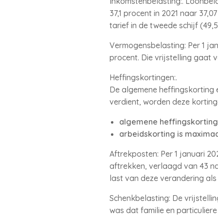
Inkomstenbelasting:. Loonbelas
37,1 procent in 2021 naar 37,0
tarief in de tweede schijf (49,
Vermogensbelasting: Per 1 janu
procent. Die vrijstelling gaat 
Heffingskortingen:.
De algemene heffingskorting e
verdient, worden deze kortinge
algemene heffingskorting 
arbeidskorting is maximaa
Aftrekposten: Per 1 januari 
aftrekken, verlaagd van 43 na
last van deze verandering als
Schenkbelasting: De vrijstell
was dat familie en particulie