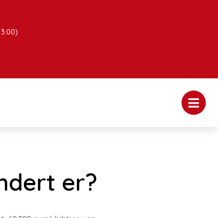
13:00)
ndert er?