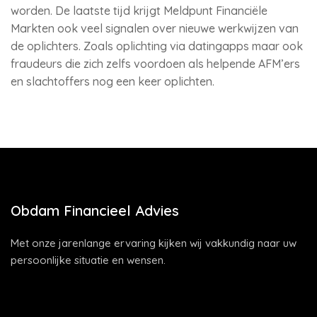
worden. De laatste tijd krijgt Meldpunt Financiële
Markten ook veel signalen over nieuwe werkwijzen van
de oplichters. Zoals oplichting via datingapps maar ook
fraudeurs die zich zelfs voordoen als helpende AFM’ers
en slachtoffers nog een keer oplichten.
Obdam Financieel Advies
Met onze jarenlange ervaring kijken wij vakkundig naar uw
persoonlijke situatie en wensen.