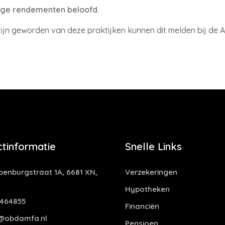
hoge rendementen beloofd.
ijn geworden van deze praktijken kunnen dit melden bij de A
tinformatie
Snelle Links
enburgstraat 1A, 6681 XN,
Verzekeringen
Hypotheken
464855
Financiën
@obdamfa.nl
Pensioen