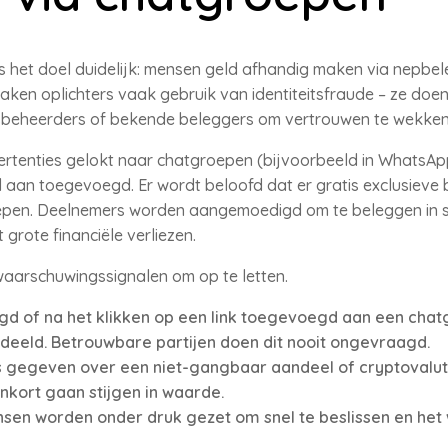
 is het doel duidelijk: mensen geld afhandig maken via nepbe
aken oplichters vaak gebruik van identiteitsfraude – ze doen
sbeheerders of bekende beleggers om vertrouwen te wekke
tenties gelokt naar chatgroepen (bijvoorbeeld in WhatsAp
 aan toegevoegd. Er wordt beloofd dat er gratis exclusieve
epen. Deelnemers worden aangemoedigd om te beleggen in s
 grote financiële verliezen.
aarschuwingssignalen om op te letten.
 of na het klikken op een link toegevoegd aan een chatg
eeld. Betrouwbare partijen doen dit nooit ongevraagd.
s gegeven over een niet-gangbaar aandeel of cryptovalut
kort gaan stijgen in waarde.
mensen worden onder druk gezet om snel te beslissen en he