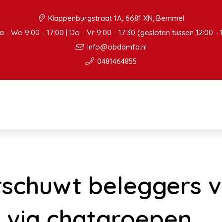
Klappenburgstraat 1A, 6681 XN, Bemmel
 - Wo 9:00 - 17:00 | Do - Vr 9:00 - 17:30 (gesloten tussen 12:00 - 
info@obdamfa.nl
0481464855
schuwt beleggers 
g via chatgroepen